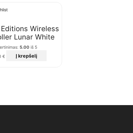
hlist
 Editions Wireless
ller Lunar White
ertinimas:
5.00
iš 5
Į krepšelį
0
€