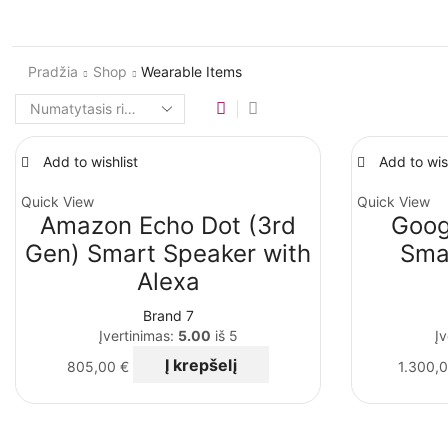
Pradžia
Shop
Wearable Items
Add to wishlist
Add to wis
Quick View
Quick View
Amazon Echo Dot (3rd
Goog
Gen) Smart Speaker with
Sma
Alexa
Brand 7
Įvertinimas:
5.00
iš 5
Įv
Į krepšelį
805,00
€
1.300,