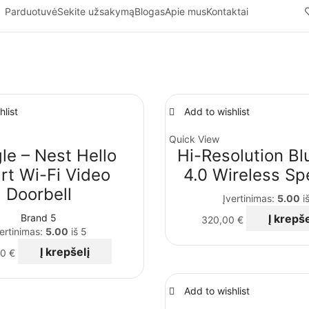
Parduotuvė
Sekite užsakymą
Blogas
Apie mus
Kontaktai
hlist
Add to wishlist
Quick View
le – Nest Hello
Hi-Resolution Bl
rt Wi-Fi Video
4.0 Wireless Sp
Doorbell
Įvertinimas:
5.00
iš
Brand 5
Į krepše
320,00
€
ertinimas:
5.00
iš 5
Į krepšelį
00
€
Add to wishlist