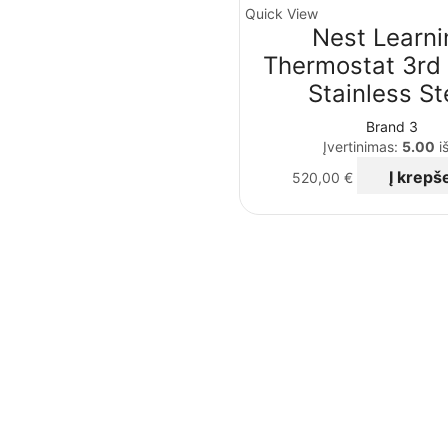
Quick View
Nest Learni
Thermostat 3rd 
Stainless St
Brand 3
Įvertinimas:
5.00
iš
Į krepše
520,00
€