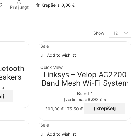
Krepšelis
0,00
€
Prisijungti
Show
Sale
Add to wishlist
uetooth
Quick View
Linksys – Velop AC2200
eakers
Band Mesh Wi-Fi System
 5
Brand 4
lį
Įvertinimas:
5.00
iš 5
Į krepšelį
300,00
€
175,50
€
Sale
Add to wishlist