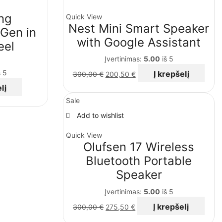
ng
Quick View
Nest Mini Smart Speaker
Gen in
with Google Assistant
eel
Įvertinimas:
5.00
iš 5
 5
Į krepšelį
300,00
€
200,50
€
lį
Sale
Add to wishlist
Quick View
Olufsen 17 Wireless
Bluetooth Portable
Speaker
Įvertinimas:
5.00
iš 5
Į krepšelį
300,00
€
275,50
€