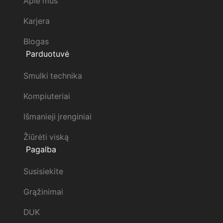
Apie mus
Karjera
Blogas
Parduotuvė
Smulki technika
Kompiuteriai
Išmanieji įrenginiai
Žiūrėti viską
Pagalba
Susisiekite
Grąžinimai
DUK