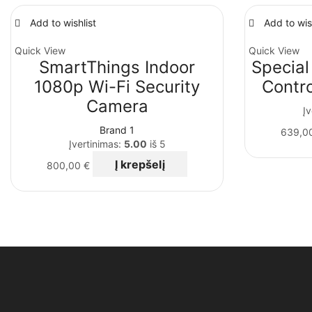
Add to wishlist
Add to wis
Quick View
Quick View
SmartThings Indoor
Special
1080p Wi-Fi Security
Contro
Camera
Įv
Brand 1
639,0
Įvertinimas:
5.00
iš 5
Į krepšelį
800,00
€