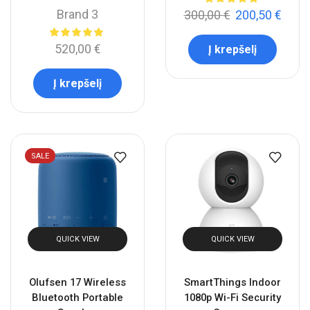
Brand 3
300,00
€
200,50
€
520,00
€
Į krepšelį
Į krepšelį
SALE
QUICK VIEW
QUICK VIEW
Olufsen 17 Wireless
SmartThings Indoor
Bluetooth Portable
1080p Wi-Fi Security