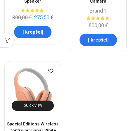
Speaker
Camera
Brand 1
300,00
€
275,50
€
800,00
€
Į krepšelį
Į krepšelį
QUICK VIEW
Special Editions Wireless
Controller Lunar White