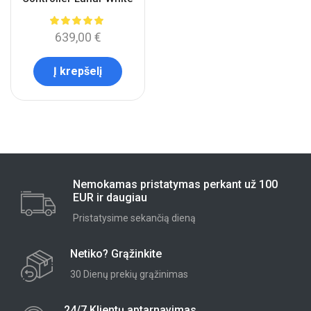
639,00
€
Į krepšelį
Nemokamas pristatymas perkant už 100
EUR ir daugiau
Pristatysime sekančią dieną
Netiko? Grąžinkite
30 Dienų prekių grąžinimas
24/7 Klientų aptarnavimas