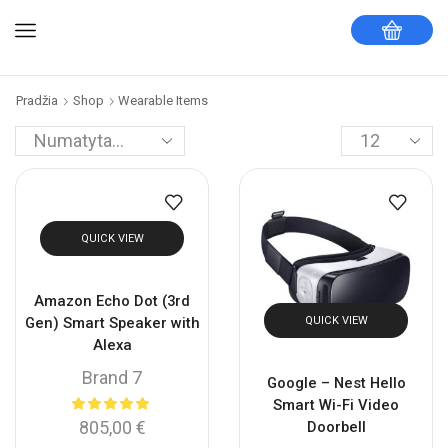
Pradžia
Shop
Wearable Items
QUICK VIEW
Amazon Echo Dot (3rd
Gen) Smart Speaker with
QUICK VIEW
Alexa
Brand 7
Google – Nest Hello
Smart Wi-Fi Video
805,00
€
Doorbell