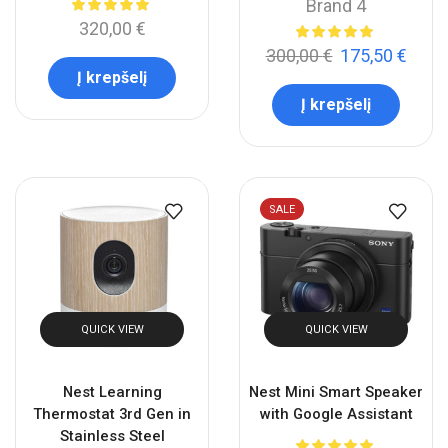
Brand 4
320,00
€
300,00
€
175,50
€
Į krepšelį
Į krepšelį
SALE
QUICK VIEW
QUICK VIEW
Nest Learning
Nest Mini Smart Speaker
Thermostat 3rd Gen in
with Google Assistant
Stainless Steel